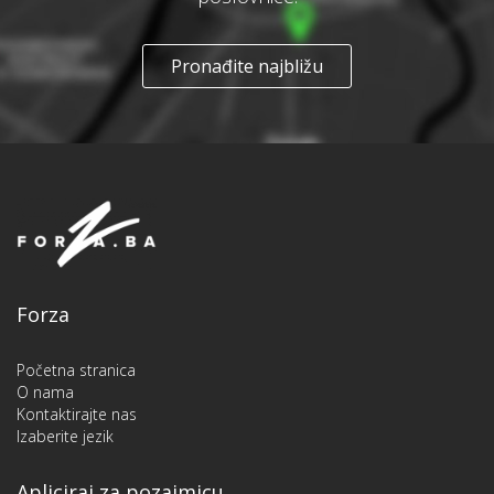
Pronađite najbližu
Forza
Početna stranica
O nama
Kontaktirajte nas
Izaberite jezik
Apliciraj za pozajmicu