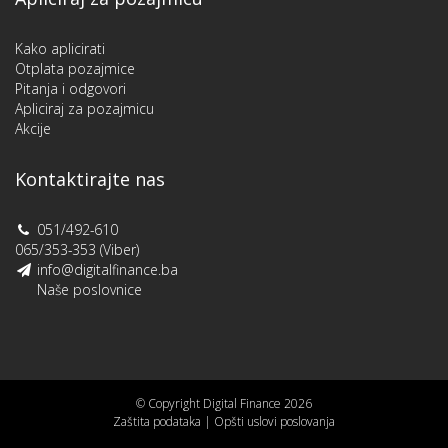
Kako aplicirati
Otplata pozajmice
Pitanja i odgovori
Apliciraj za pozajmicu
Akcije
Kontaktirajte nas
051/492-610
065/353-353 (Viber)
info@digitalfinance.ba
Naše poslovnice
© Copyright Digital Finance 2026
Zaštita podataka
|
Opšti uslovi poslovanja