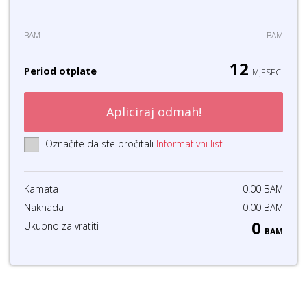
BAM
BAM
12
Period otplate
MJESECI
Apliciraj odmah!
Označite da ste pročitali
Informativni list
Kamata
0.00
BAM
Naknada
0.00
BAM
0
Ukupno za vratiti
BAM