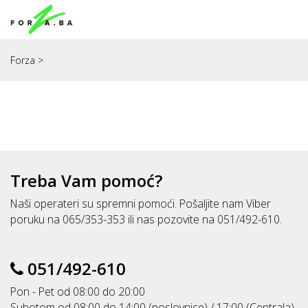
Forza
>
Treba Vam pomoć?
Naši operateri su spremni pomoći. Pošaljite nam Viber
poruku na 065/353-353 ili nas pozovite na 051/492-610.
051/492-610
Pon - Pet od 08:00 do 20:00
Subotom od 08:00 do 14:00 (poslovnice) / 17:00 (Centrala)