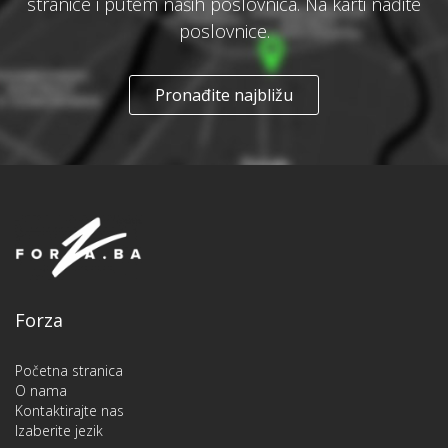
stranice i putem naših poslovnica. Na karti nađite
poslovnice.
Pronađite najbližu
Forza
Početna stranica
O nama
Kontaktirajte nas
Izaberite jezik