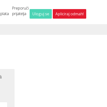
Preporuči
plata
prijatelja
Uloguj se
Apliciraj odmah!
i