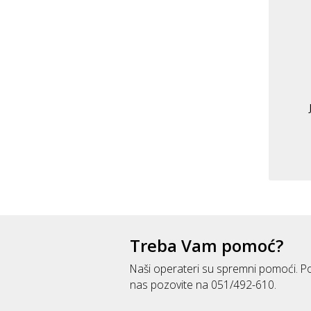
Treba Vam pomoć?
Naši operateri su spremni pomoći. Po
nas pozovite na 051/492-610.