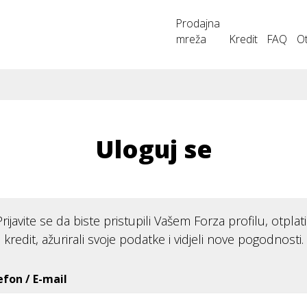
Prodajna
mreža
Kredit
FAQ
Ot
Uloguj se
Prijavite se da biste pristupili Vašem Forza profilu, otplatil
kredit, ažurirali svoje podatke i vidjeli nove pogodnosti.
efon / E-mail