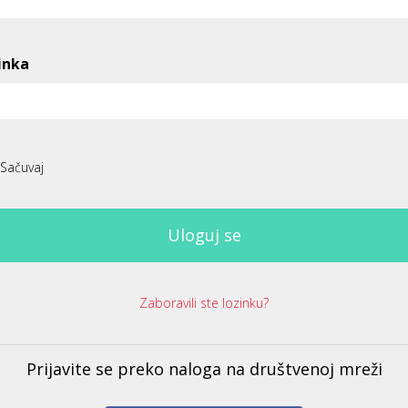
inka
Sačuvaj
Uloguj se
Zaboravili ste lozinku?
Prijavite se preko naloga na društvenoj mreži