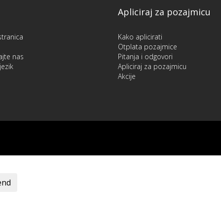
Apliciraj za pozajmicu
tranica
Kako aplicirati
Otplata pozajmice
ajte nas
Pitanja i odgovori
e jezik
Apliciraj za pozajmicu
Akcije
end