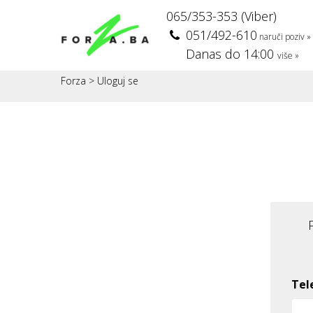
065/353-353 (Viber)
051/492-610
naruči poziv »
Danas do 14:00
više »
Forza
>
Uloguj se
Tel