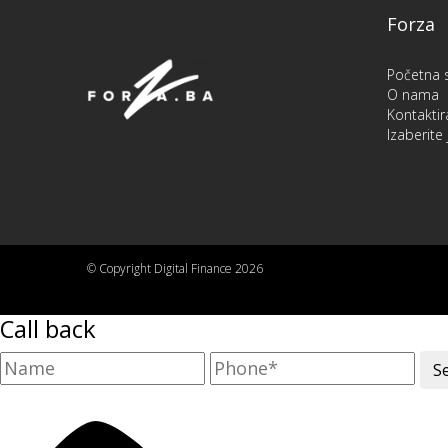
Forza
Početna s
O nama
Kontaktir
Izaberit
© Copyright Digital Finance 2026
Call back
S