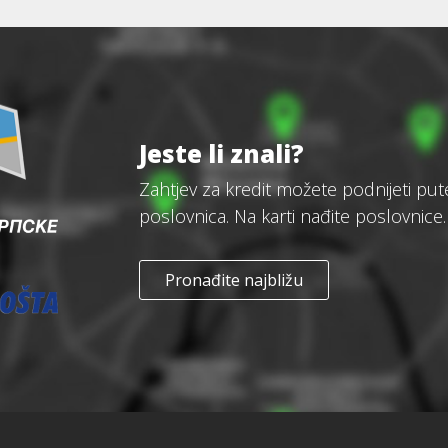
Jeste li znali?
Zahtjev za kredit možete podnijeti pu
poslovnica. Na karti nađite poslovnice.
Pronađite najbližu